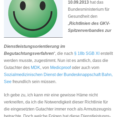
Dienstleistungsrichtlinie
10.09.2013
hat das
Bundesministerium für
Gesundheit den
„
Richtlinien des GKV-
Spitzenverbandes zur
Dienstleistungsorientierung im
Begutachtungsverfahren
“, die nach
§ 18b SGB XI
erstellt
werden musste, zugestimmt. Nun ist es amtlich, dass die
Gutachter des
MDK
, von
Medicproof
oder auch vom
Sozialmedizinischen Dienst der Bundesknappschaft Bahn,
See
freundlich sein müssen.
Ich gebe zu, ich kann mir eine gewisse Häme nicht
verkneifen, da ich die Notwendigkeit dieser Richtlinie für
die eingesetzten Gutachter immer noch als Armutszeugnis
betrachte. Doch welche Folgen hat diese Dienstleistungs-