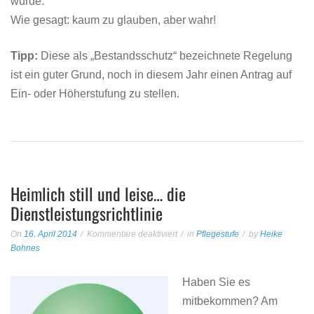
wurde.
Wie gesagt: kaum zu glauben, aber wahr!
Tipp:
Diese als „Bestandsschutz“ bezeichnete Regelung
ist ein guter Grund, noch in diesem Jahr einen Antrag auf
Ein- oder Höherstufung zu stellen.
Heimlich still und leise… die
Dienstleistungsrichtlinie
für
On
16. April 2014
Kommentare deaktiviert
in
Pflegestufe
by
Heike
Heimlich
Bohnes
still
und
Haben Sie es
leise…
mitbekommen? Am
die