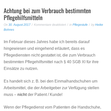
Achtung bei zum Verbrauch bestimmten
Pflegehilfsmitteln
für
On
30. August 2017
Kommentare deaktiviert
in
Pflegestufe
by
Heike
Achtung
Bohnes
bei
zum
Im Februar dieses Jahres habe ich bereits darauf
Verbrauch
hingewiesen und eingehend erläutert, dass es
bestimmten
Pflegehilfsmitteln
Pflegediensten nicht gestattet ist, die zum Verbrauch
bestimmten Pflegehilfsmittel nach § 40 SGB XI für ihre
Einsätze zu nutzen.
Es handelt sich z. B. bei den Einmalhandschuhen um
Arbeitsmittel, die der Arbeitgeber zur Verfügung stellen
muss –
nicht
der Patient / Kunde!
Wenn der Pflegedienst vom Patienten die Handschuhe,