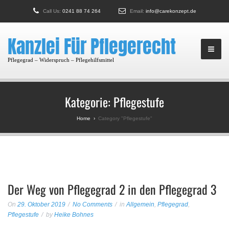
Call Us:
0241 88 74 264
Email:
info@carekonzept.de
Kanzlei Für Pflegerecht
Pflegegrad – Widerspruch – Pflegehilfsmittel
Kategorie:
Pflegestufe
Home
›
Category "Pflegestufe"
Der Weg von Pflegegrad 2 in den Pflegegrad 3
On
29. Oktober 2019
No Comments
in
Allgemein
,
Pflegegrad
,
Pflegestufe
by
Heike Bohnes