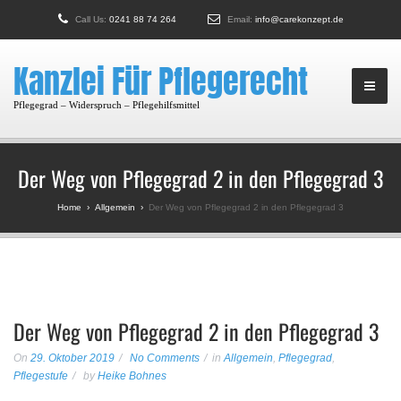
Call Us:
0241 88 74 264
Email:
info@carekonzept.de
Kanzlei Für Pflegerecht
Pflegegrad – Widerspruch – Pflegehilfsmittel
Der Weg von Pflegegrad 2 in den Pflegegrad 3
Home
›
Allgemein
›
Der Weg von Pflegegrad 2 in den Pflegegrad 3
Der Weg von Pflegegrad 2 in den Pflegegrad 3
On
29. Oktober 2019
No Comments
in
Allgemein
,
Pflegegrad
,
Pflegestufe
by
Heike Bohnes