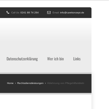
Call Us:
0241 88 74 264
Email:
info@carekonzept.de
Datenschutzerklärung
Wer ich bin
Links
Home
›
Rechtsdienstleistungen
›
Ablehnung von Pflegehilfsmitteln