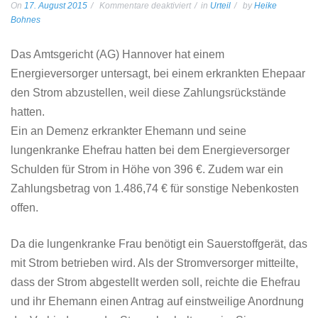
für
On
17. August 2015
Kommentare deaktiviert
in
Urteil
by
Heike
Urteil:
Bohnes
Strom
darf
Das Amtsgericht (AG) Hannover hat einem
wegen
Energieversorger untersagt, bei einem erkrankten Ehepaar
Erkrankung
nicht
den Strom abzustellen, weil diese Zahlungsrückstände
abgestellt
hatten.
werden
Ein an Demenz erkrankter Ehemann und seine
lungenkranke Ehefrau hatten bei dem Energieversorger
Schulden für Strom in Höhe von 396 €. Zudem war ein
Zahlungsbetrag von 1.486,74 € für sonstige Nebenkosten
offen.
Da die lungenkranke Frau benötigt ein Sauerstoffgerät, das
mit Strom betrieben wird. Als der Stromversorger mitteilte,
dass der Strom abgestellt werden soll, reichte die Ehefrau
und ihr Ehemann einen Antrag auf einstweilige Anordnung