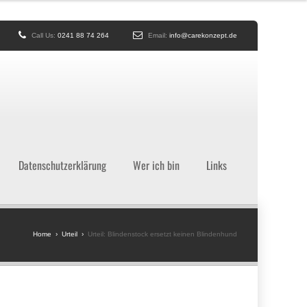
Call Us:
0241 88 74 264
Email:
info@carekonzept.de
Datenschutzerklärung
Wer ich bin
Links
Home
›
Urteil
›
Urteil: Blindenstock ersetzt keinen Blindenhund