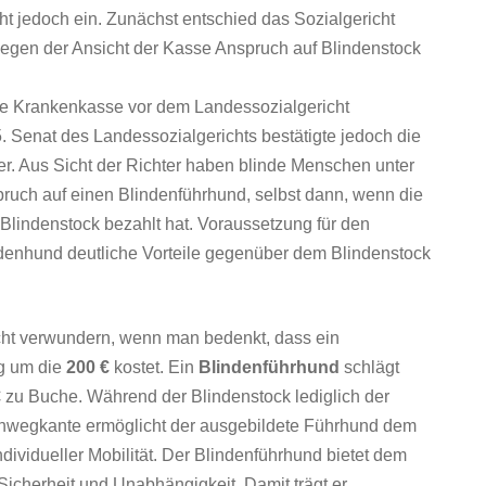
cht jedoch ein. Zunächst entschied das Sozialgericht
gegen der Ansicht der Kasse Anspruch auf Blindenstock
e Krankenkasse vor dem Landessozialgericht
. Senat des Landessozialgerichts bestätigte jedoch die
r. Aus Sicht der Richter haben blinde Menschen unter
uch auf einen Blindenführhund, selbst dann, wenn die
Blindenstock bezahlt hat. Voraussetzung für den
ndenhund deutliche Vorteile gegenüber dem Blindenstock
ht verwundern, wenn man bedenkt, dass ein
g um die
200 €
kostet. Ein
Blindenführhund
schlägt
€
zu Buche. Während der Blindenstock lediglich der
Gehwegkante ermöglicht der ausgebildete Führhund dem
dividueller Mobilität. Der Blindenführhund bietet dem
cherheit und Unabhängigkeit. Damit trägt er