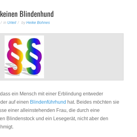
t keinen Blindenhund
für
in
Urteil
by
Heike Bohnes
Urteil:
Blindenstock
ersetzt
keinen
Blindenhund
ass ein Mensch mit einer Erblindung entweder
der auf einen
Blindenführhund
hat. Beides möchten sie
sse einer alleinstehenden Frau, die durch eine
en Blindenstock und ein Lesegerät, nicht aber den
hmigt.